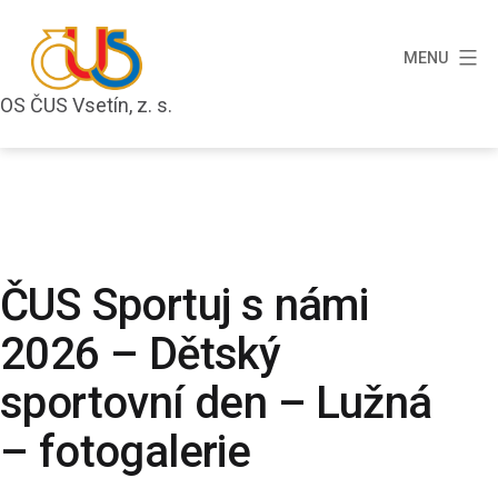
Přejít
k
MENU
obsahu
OS ČUS Vsetín, z. s.
OS
ČUS
Vsetín,
z.
s.
ČUS Sportuj s námi
2026 – Dětský
sportovní den – Lužná
– fotogalerie