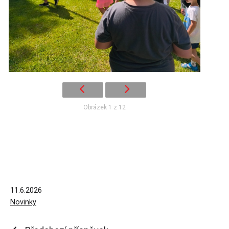
Obrázek 1 z 12
Publikováno
11.6.2026
V
Novinky
rubrikách