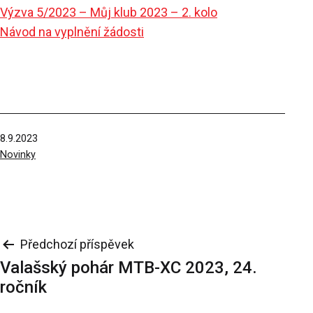
Výzva 5/2023 – Můj klub 2023 – 2. kolo
Návod na vyplnění žádosti
Publikováno
8.9.2023
V
Novinky
rubrikách
Navigace
Předchozí příspěvek
Valašský pohár MTB-XC 2023, 24.
pro
ročník
příspěvek