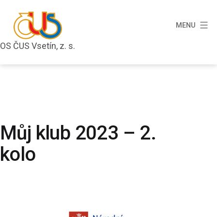
Přejít
k
MENU
obsahu
OS ČUS Vsetín, z. s.
OS
ČUS
Vsetín,
z.
s.
Můj klub 2023 – 2.
kolo