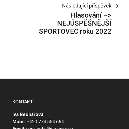
Následující příspěvek
Hlasování –>
NEJÚSPĚŠNĚJŠÍ
SPORTOVEC roku 2022
KONTAKT
Iva Bednářová
Mobil:
+420 774 554 664
Email:
cus.vsetin@seznam.cz