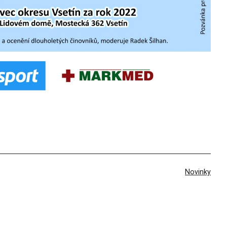
V
Novinky
rubrikách