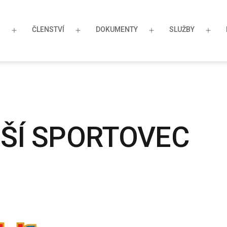
S
ČLENSTVÍ
DOKUMENTY
SLUŽBY
Otevřít
Otevřít
Otevřít
Otev
menu
menu
menu
men
ŠÍ SPORTOVEC