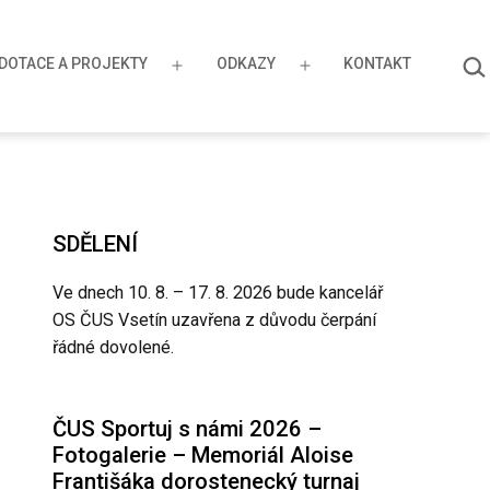
HLE
DOTACE A PROJEKTY
ODKAZY
KONTAKT
…
řít
Otevřít
Otevřít
u
menu
menu
SDĚLENÍ
Ve dnech 10. 8. – 17. 8. 2026 bude kancelář
OS ČUS Vsetín uzavřena z důvodu čerpání
řádné dovolené.
ČUS Sportuj s námi 2026 –
Fotogalerie – Memoriál Aloise
Františáka dorostenecký turnaj