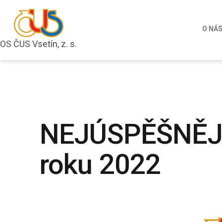
Přejít
k
O NÁ
obsahu
OS ČUS Vsetín, z. s.
OS
ČUS
Vsetín,
z.
s.
NEJÚSPĚŠNĚJ
roku 2022