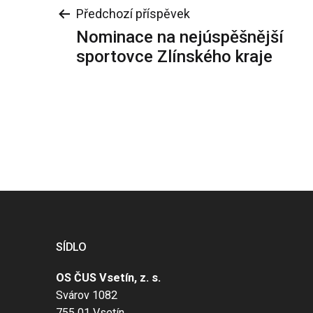
Navigace
Předchozí příspěvek
Nominace na nejúspěšnější
pro
sportovce Zlínského kraje
příspěvek
SÍDLO
OS ČUS Vsetín, z. s.
Svárov 1082
755 01 Vsetín