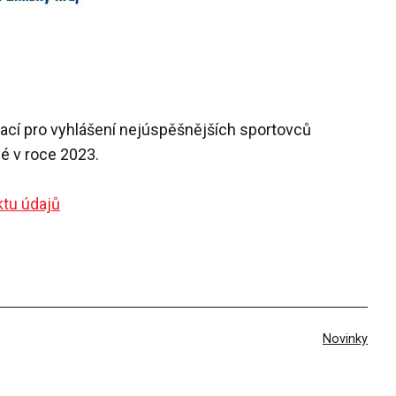
ací pro vyhlášení nejúspěšnějších sportovců
é v roce 2023.
ktu údajů
V
Novinky
rubrikách