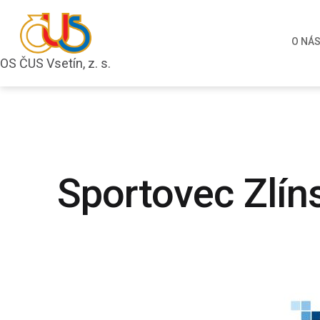
Přejít
k
O NÁ
obsahu
OS ČUS Vsetín, z. s.
OS
ČUS
Vsetín,
z.
s.
Sportovec Zlín