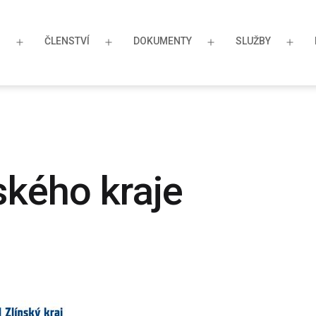
S
ČLENSTVÍ
DOKUMENTY
SLUŽBY
Otevřít
Otevřít
Otevřít
Otev
menu
menu
menu
men
ského kraje