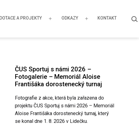
HLE
DOTACE A PROJEKTY
ODKAZY
KONTAKT
…
řít
Otevřít
Otevřít
u
menu
menu
ČUS Sportuj s námi 2026 –
Fotogalerie – Memoriál Aloise
Františáka dorostenecký turnaj
Fotografie z akce, která byla zařazena do
projektu ČUS Sportuj s námi 2026 – Memoriál
Aloise Františáka dorostenecký turnaj, který
se konal dne 1. 8. 2026 v Lidečku.