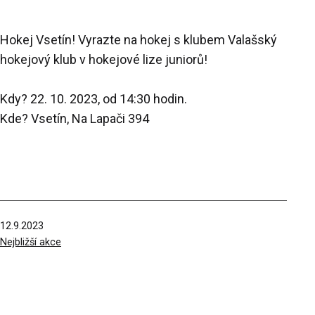
Hokej Vsetín! Vyrazte na hokej s klubem Valašský
hokejový klub v hokejové lize juniorů!
Kdy? 22. 10. 2023, od 14:30 hodin.
Kde? Vsetín, Na Lapači 394
Publikováno
12.9.2023
V
Nejbližší akce
rubrikách