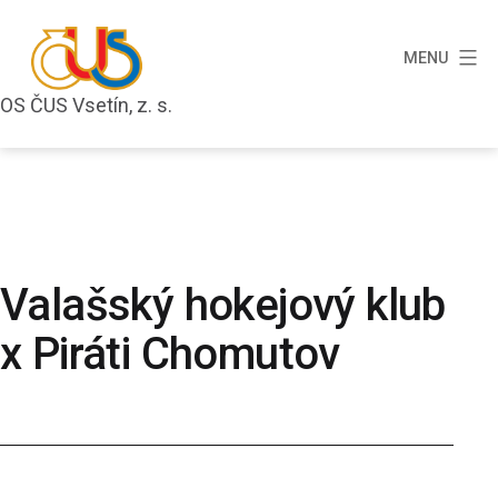
Přejít
k
MENU
obsahu
OS ČUS Vsetín, z. s.
OS
ČUS
Vsetín,
z.
s.
Valašský hokejový klub
x Piráti Chomutov