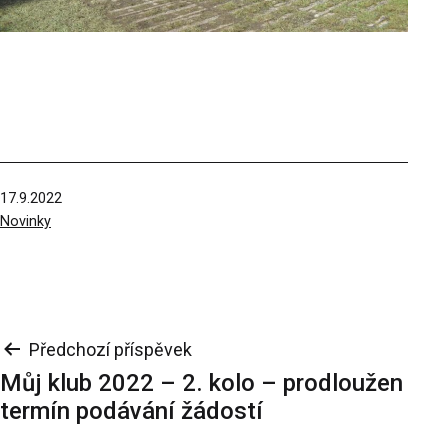
Publikováno
17.9.2022
V
Novinky
rubrikách
Navigace
Předchozí příspěvek
Můj klub 2022 – 2. kolo – prodloužen
pro
termín podávání žádostí
příspěvek