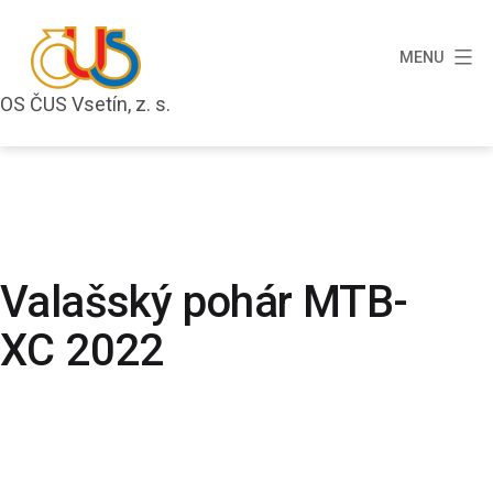
Přejít
k
MENU
obsahu
OS ČUS Vsetín, z. s.
OS
ČUS
Vsetín,
z.
s.
Valašský pohár MTB-
XC 2022