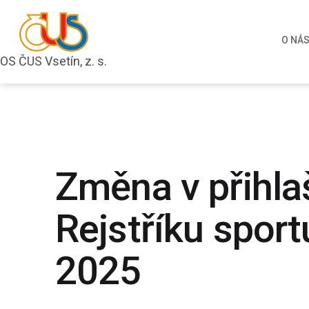
Přejít
k
O NÁ
obsahu
OS ČUS Vsetín, z. s.
OS
ČUS
Vsetín,
z.
s.
Změna v přihla
Rejstříku sport
2025