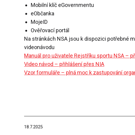
Mobilní klíč eGovernmentu
eObčanka
MojeID
Ověřovací portál
Na stránkách NSA jsou k dispozici potřebné ma
videonávodu
Manuál pro uživatele Rejstříku sportu NSA – př
Video návod – přihlášení přes NIA
Vzor formuláře – plná moc k zastupování or
Publikováno
18.7.2025