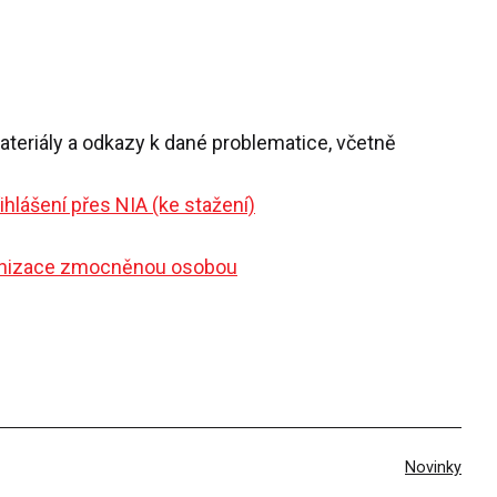
teriály a odkazy k dané problematice, včetně
ihlášení přes NIA (ke stažení)
ganizace zmocněnou osobou
V
Novinky
rubrikách