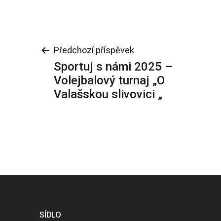
Navigace
Předchozí příspěvek
Sportuj s námi 2025 –
pro
Volejbalový turnaj „O
Valašskou slivovici „
příspěvek
SÍDLO