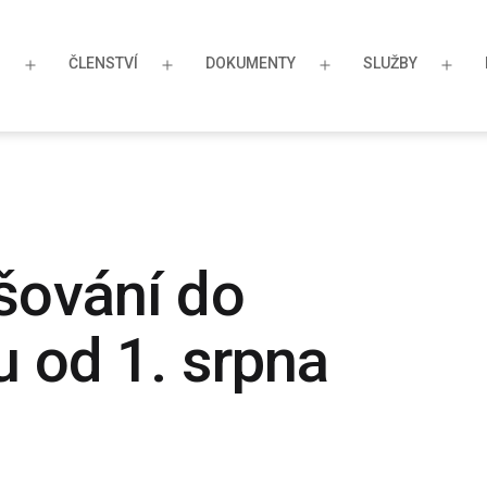
S
ČLENSTVÍ
DOKUMENTY
SLUŽBY
Otevřít
Otevřít
Otevřít
Otev
menu
menu
menu
men
šování do
u od 1. srpna