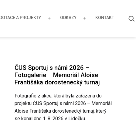
HLE
DOTACE A PROJEKTY
ODKAZY
KONTAKT
…
řít
Otevřít
Otevřít
u
menu
menu
ČUS Sportuj s námi 2026 –
Fotogalerie – Memoriál Aloise
Františáka dorostenecký turnaj
Fotografie z akce, která byla zařazena do
projektu ČUS Sportuj s námi 2026 – Memoriál
Aloise Františáka dorostenecký turnaj, který
se konal dne 1. 8. 2026 v Lidečku.