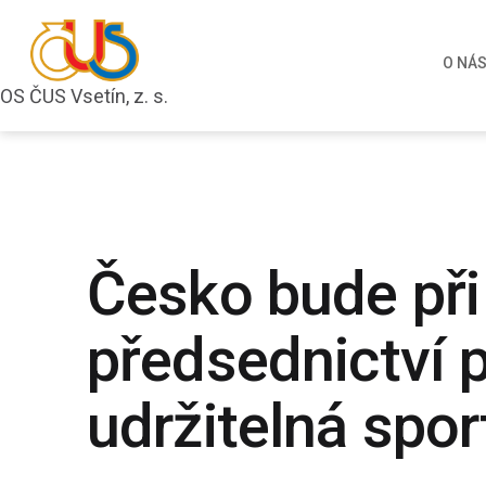
Přejít
k
O NÁ
obsahu
OS ČUS Vsetín, z. s.
OS
ČUS
Vsetín,
z.
s.
Česko bude př
předsednictví 
udržitelná spor