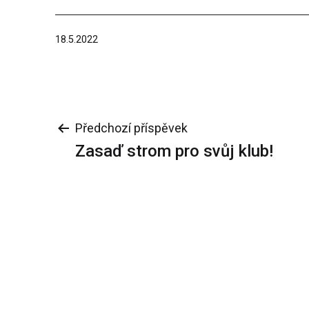
Publikováno
18.5.2022
Navigace
Předchozí příspěvek
Zasaď strom pro svůj klub!
pro
příspěvek