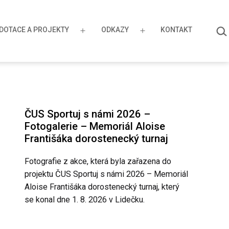
HLE
DOTACE A PROJEKTY
ODKAZY
KONTAKT
…
řít
Otevřít
Otevřít
u
menu
menu
ČUS Sportuj s námi 2026 –
Fotogalerie – Memoriál Aloise
Františáka dorostenecký turnaj
Fotografie z akce, která byla zařazena do
projektu ČUS Sportuj s námi 2026 – Memoriál
Aloise Františáka dorostenecký turnaj, který
se konal dne 1. 8. 2026 v Lidečku.