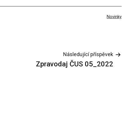
V
Novinky
rubrikách
Následující příspěvek
Zpravodaj ČUS 05_2022