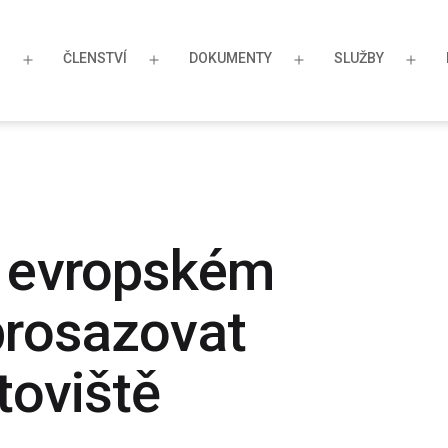
S
ČLENSTVÍ
DOKUMENTY
SLUŽBY
Otevřít
Otevřít
Otevřít
Otev
menu
menu
menu
men
i evropském
prosazovat
toviště