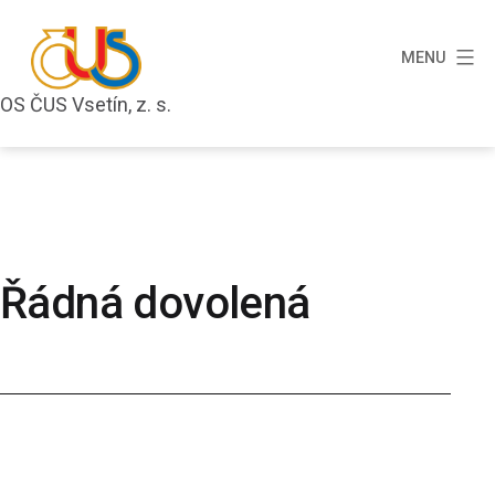
Přejít
k
MENU
obsahu
OS ČUS Vsetín, z. s.
OS
ČUS
Vsetín,
z.
s.
Řádná dovolená